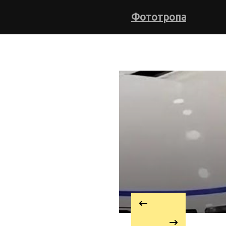
Фототропа