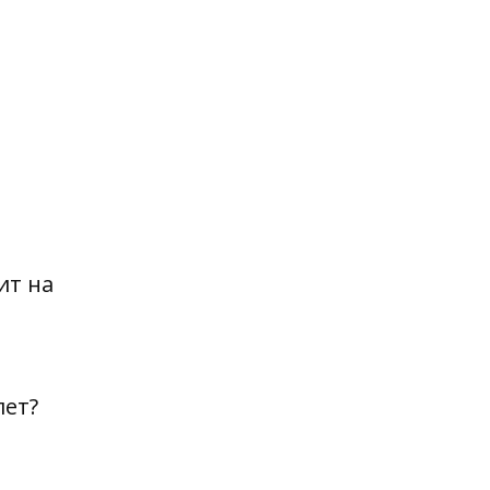
ит на
лет?