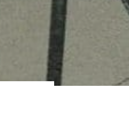
сли хотите
 в этой