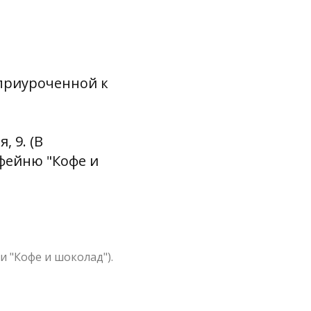
 приуроченной к
 9. (В
фейню "Кофе и
 "Кофе и шоколад").