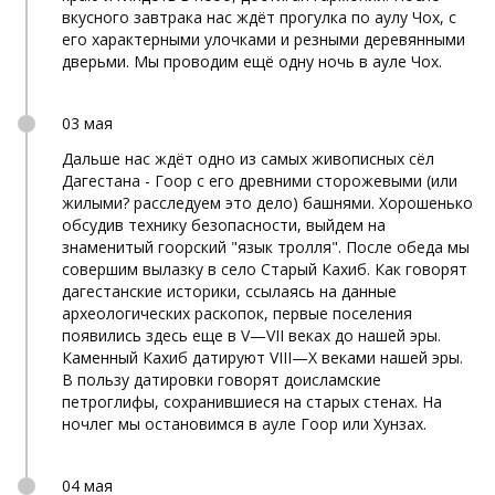
вкусного завтрака нас ждёт прогулка по аулу Чох, с
его характерными улочками и резными деревянными
дверьми. Мы проводим ещё одну ночь в ауле Чох.
03 мая
Дальше нас ждёт одно из самых живописных сёл
Дагестана - Гоор с его древними сторожевыми (или
жилыми? расследуем это дело) башнями. Хорошенько
обсудив технику безопасности, выйдем на
знаменитый гоорский "язык тролля". После обеда мы
совершим вылазку в село Старый Кахиб. Как говорят
дагестанские историки, ссылаясь на данные
археологических раскопок, первые поселения
появились здесь еще в V—VII веках до нашей эры.
Каменный Кахиб датируют VIII—X веками нашей эры.
В пользу датировки говорят доисламские
петроглифы, сохранившиеся на старых стенах. На
ночлег мы остановимся в ауле Гоор или Хунзах.
04 мая