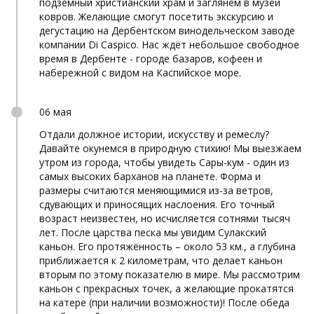
подземный христианский храм и заглянем в музей
ковров. Желающие смогут посетить экскурсию и
дегустацию на Дербентском винодельческом заводе
компании Di Caspico. Нас ждёт небольшое свободное
время в Дербенте - городе базаров, кофеен и
набережной с видом на Каспийское море.
06 мая
Отдали должное истории, искусству и ремеслу?
Давайте окунемся в природную стихию! Мы выезжаем
утром из города, чтобы увидеть Сары-кум - один из
самых высоких барханов на планете. Форма и
размеры считаются меняющимися из-за ветров,
сдувающих и приносящих наслоения. Его точный
возраст неизвестен, но исчисляется сотнями тысяч
лет. После царства песка мы увидим Сулакский
каньон. Его протяжённость – около 53 км., а глубина
приближается к 2 километрам, что делает каньон
вторым по этому показателю в мире. Мы рассмотрим
каньон с прекрасных точек, а желающие прокатятся
на катере (при наличии возможности)! После обеда