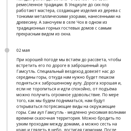
ремесленное традиции. В Унцукуле до сих пор
работают мастера, создающие изделия из дерева с
тонкими металлическими узорами, нанесенными на
древесину. А заночуем в селе Чох в одном из
традиционных горных гостевых домов с самым
прекрасным видом из окна.
02 мая
При хорошей погоде мы встаём до рассвета, чтобы
встретить его по дороге в заброшенный аул
Гамсутль. Специальный вездеход довезёт нас до
середины горы, откуда нам нужно будет пешком
подняться к заброшенному аулу. Дорога хорошая и,
если не торопиться и идти спокойно, от подъёма
можно получить огромное удовольствие. По мере
того, как мы будем подниматься, нам будут
открываться потрясающие виды на окружающие
горы. Сам аул Гамсутль - медленно уносимая волнами
времени сказочная территория. Можно бродить по
узким проходам между домами, а можно сесть на
краю и глядеть в небо, достигая гармонии. После