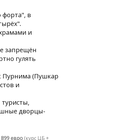
 форта", в
тырёх".
 храмами и
ре запрещён
ртно гулять
ик Пурнима (Пушкар
стов и
 туристы,
кошные дворцы-
899 евро
(курс ЦБ +