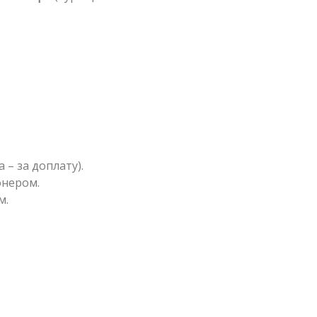
– за доплату).
онером.
м.