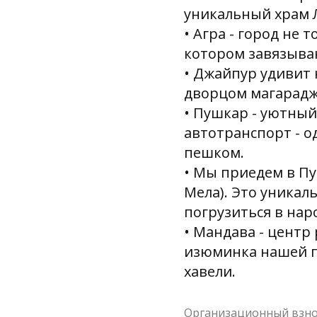
уникальный храм 
• Агра - город не 
котором завязываю
• Джайпур удивит 
дворцом магарадж
• Пушкар - уютный
автотранспорт - о
пешком.
• Мы приедем в Пу
Мела). Это уникал
погрузиться в на
• Мандава - центр
изюминка нашей по
хавели.
Организационный взнос 