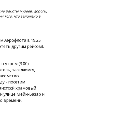
ие работы музеев, дороги,
м того, что заложено в
 Аэрофлота в 19.25.
теть другим рейсом).
о утром (3.00)
тель, заселяемся,
акомство.
ду - посетим
аистскй храмовый
ой улице Мейн-Базар и
о времени.