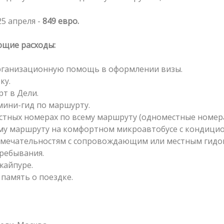
5 апреля -
849 евро.
ющие расходы:
организационную помощь в оформлении визы.
ку.
рт в Дели.
мини-гид по маршурту.
стных номерах по всему маршруту (одноместные номера 
ему маршруту на комфортном микроавтобусе с кондици
римечательностям с сопровождающим или местным гидо
пребывания.
Джайпуре.
 память о поездке.