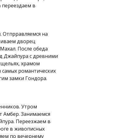
а переездаем в
. Отпрравляемся на
риваем дворец
Махал. После обеда
од Джайпура с древними
ущельях, храмом
з самых романтических
гим замки Гондора.
енников. Утром
т Амбер. Занимаемся
йпура. Переезжаем в
роге в живописных
ляем по вечернему