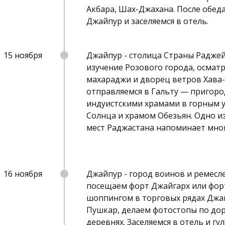
Акбара, Шах-Джахана. После обед
Джайпур и заселяемся в отель.
15 ноября
Джайпур - столица Страны Раджей
изучение Розового города, осмат
махараджи и дворец ветров Хава-
отправляемся в Гальту — пригор
индуистскими храмами в горным 
Солнца и храмом Обезьян. Одно и
мест Раджастана напоминает мно
16 ноября
Джайпур - город воинов и ремесл
посещаем форт Джайгарх или фор
шоппингом в торговых рядах Джа
Пушкар, делаем фотостопы по до
деревнях. Заселяемся в отель и гу