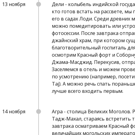
13 ноября
Дели - колыбель индийской госуда
кто готов встать на рассвете, мы
его в садах Лоди. Среди древних 
можно помедитировать или устро
фотосессии. После завтрака отпр
джайнский храм, при котором сущ
благотворительный госпиталь для
осмотрим Красный форт и Соборн
Джама-Масджид. Перекусив, отпра
Заселяемся в отель и можем пров
по усмотрению (например, посети
Taj). А можно речь спать пораньш
лучше всего входить первым.
14 ноября
Агра - столица Великих Моголов.
Тадж-Махал, стараясь встретить т
завтрака осматриваем Красный фо
величайших могольских императо