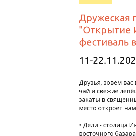
Дружеская 
"Открытие 
фестиваль 
11-22.11.20
Друзья, зовём ва
чай и свежие леп
закаты в священны
место откроет нам
• Дели - столица И
восточного базара