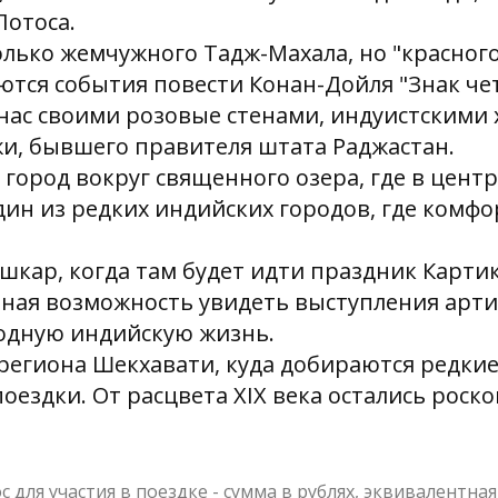
Лотоса.
только жемчужного Тадж-Махала, но "красного
тся события повести Конан-Дойля "Знак че
нас своими розовые стенами, индуистскими
и, бывшего правителя штата Раджастан.
 город вокруг священного озера, где в цент
дин из редких индийских городов, где комфо
шкар, когда там будет идти праздник Карт
ьная возможность увидеть выступления арти
родную индийскую жизнь.
 региона Шекхавати, куда добираются редкие
ездки. От расцвета XIX века остались рос
для участия в поездке - сумма в рублях, эквивалентная