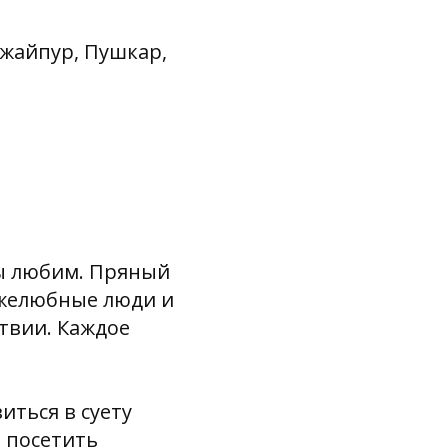
Джайпур, Пушкар,
мы любим. Пряный
ужелюбные люди и
ствии. Каждое
иться в суету
и посетить