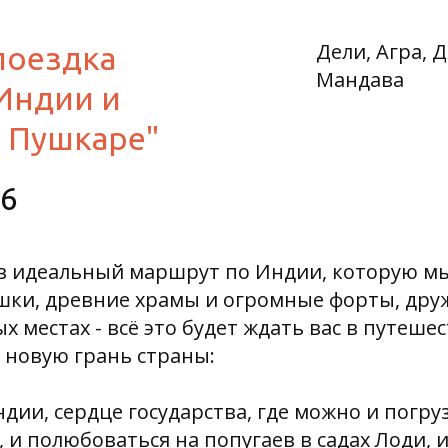
Дели, Агра, 
поездка
Мандава
Индии и
в Пушкаре"
26
с в идеальный маршрут по Индии, которую 
ёшки, древние храмы и огромные форты, др
х местах - всё это будет ждать вас в путеше
 новую грань страны:
ндии, сердце государства, где можно и погруз
, и полюбоваться на попугаев в садах Лоди, 